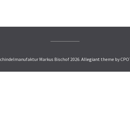
chindelmanufaktur Markus Bischof 2026.
Allegiant
theme by CPO