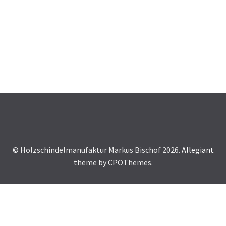
RADWEGE
LANDSCHAFTSMOBILIAR
HOLZSCHINDELN
© Holzschindelmanufaktur Markus Bischof 2026.
Allegiant
theme by CPOThemes.